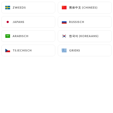
简体中文 (CHINEES)
简体中文 (CHINEES)
ZWEEDS
ZWEEDS
Worst met hazelnoten (200g)
10.00€
JAPANS
JAPANS
RUSSISCH
RUSSISCH
Fuet Catalaans (150gr)
9.00€
한국어 (KOREAANS)
한국어 (KOREAANS)
ARABISCH
ARABISCH
Fuet Catalan met zwarte peper (150gr)
TSJECHISCH
TSJECHISCH
GRIEKS
GRIEKS
10.00€
Ardèche Teyssier artisanale terrines (200g)
Citrus honingeend, Varkenskop, My Sunday
chicken, Very dirty, Rabbit chorizo koriander, Boar
à l'ivrogne
14.00€
Smeerbare Olijven