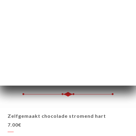
"La Porcinette"
Varkensbuik, 12 uur garen op lage temperatuur,
gekonfijt met sojakaramel, huisgemaakte
barbecuesaus, huisgemaakte friet
16.00€
Zelfgemaakt chocolade stromend hart
7.00€