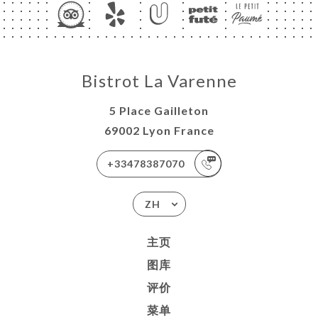
Bistrot La Varenne
5 Place Gailleton
69002 Lyon France
+33478387070
ZH
主页
图库
评价
菜单