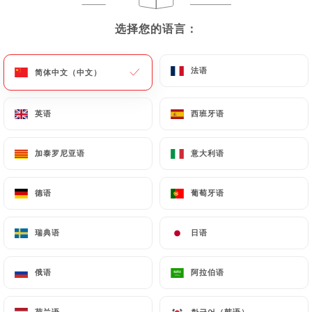
选择您的语言：
选择您的语言：
287 评论
法语
法语
BAR À VIN
简体中文（中文）
简体中文（中文）
5 Place Gailleton
69002 Lyon France
英语
英语
西班牙语
西班牙语
加泰罗尼亚语
加泰罗尼亚语
意大利语
意大利语
德语
德语
葡萄牙语
葡萄牙语
瑞典语
瑞典语
日语
日语
俄语
俄语
阿拉伯语
阿拉伯语
餐厅简介
荷兰语
荷兰语
한국어（韩语）
한국어（韩语）