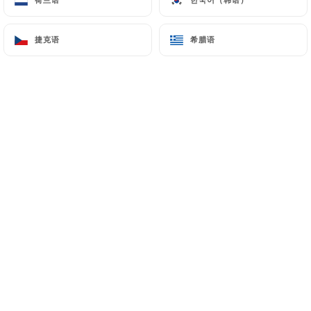
捷克语
捷克语
希腊语
希腊语
Une cuisine du marché et de saison qui
évolue selon les envies du chef!
Situé au cœur de Lyon, sur la jolie place
Gailleton, le bistrot la Varenne vous
accueille pour des moments de détente
et de partage.
Dans une ambiance authentique et
traditionnelle, Jean Baptiste et son
équipe vous feront découvrir ou
redécouvrir des produits de terroir de
grande qualité.